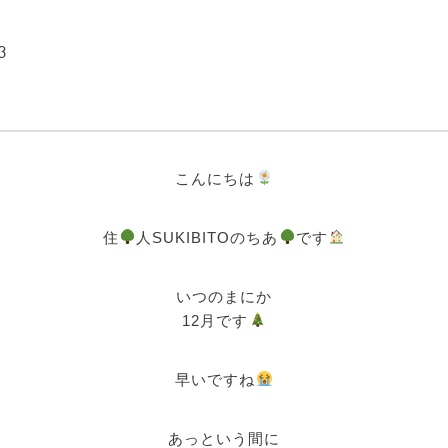
3
こんにちは
住
人SUKIBITOのちあ
です
いつのまにか
12月です
早いですね
あっという間に