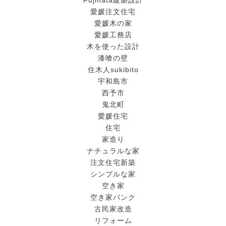
Fujihata建築設計
愛媛注文住宅
愛媛木の家
愛媛工務店
木を使った設計
漆喰の壁
住木人sukibito
宇和島市
西予市
鬼北町
愛媛住宅
住宅
家造り
ナチュラルな家
注文住宅新築
シンプルな家
空き家
空き家バンク
古民家改造
リフォーム