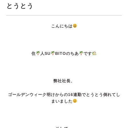
とうとう
こんにちは
住
人SU
BITOのちあ
です
弊社社長、
ゴールデンウィーク明けからの16連勤でとうとう倒れてし
まいました