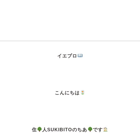
イエプロ
こんにちは
住
人SUKIBITOのちあ
です